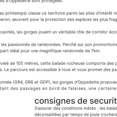
rges d’Oppedette sont protégées.
 printemps) classe ce territoire parmi les sites d’intérêt na
eron, œuvrent pour la protection des espèces les plus frag
cavités, les gorges jouent un véritable rôle de corridor éco
 les passionnés de randonnées. Perché sur son promontoire,
départ idéal pour une magnifique randonnée de 7km.
énivelé de 105 mètres, cette balade rocheuse comporte des 
zs. Le parcours est accessible à tous et vous promet des p
ndonnée (GR4, GR6 et GDP), les gorges d’Oppedette propos
ant des passages en bord de falaises, une certaine
consignes de securi
S’assurer des conditions météo : les bala
déconseillées par temps de pluie 