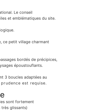
tional. Le conseil
iles et emblématiques du site.
logique.
 ce petit village charmant
passages bordés de précipices,
aysages époustouflants.
ent 3 boucles adaptées au
 prudence est requise.
te
des sont fortement
(rochers très glissants)