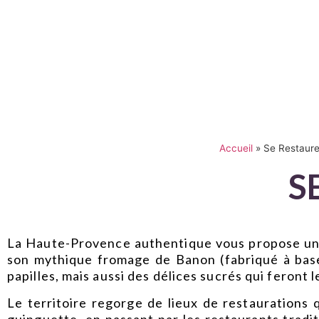
Accueil
»
Se Restaure
S
La Haute-Provence authentique vous propose un v
son mythique fromage de Banon (fabriqué à base d
papilles, mais aussi des délices sucrés qui feront 
Le territoire regorge de lieux de restaurations q
guinguette, en passant par les restaurants tradi