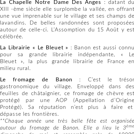
La Chapelle Notre Dame Des Anges
: datant d
XIII -ème siècle elle surplombe la vallée, en offran
une vue imprenable sur le village et ses champs d
lavandins. De belles randonnées sont proposée
autour de celle-ci. L’Assomption du 15 Août y es
célébrée.
La Librairie « Le Bleuet »
: Banon est aussi conn
pour sa grande librairie indépendante, « L
Bleuet », la plus grande librairie de France e
milieu rural.
Le fromage de Banon
: C’est le tréso
gastronomique du village. Enveloppé dans de
feuilles de châtaignier, ce fromage de chèvre es
protégé par une AOP (Appellation d’Origin
Protégé). Sa réputation n’est plus à faire e
dépasse les frontières.
**Chaque année une très belle fête est organisé
èm
autour du fromage de Banon.
Elle a lieu le 3