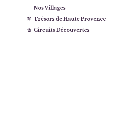
Nos Villages
Trésors de Haute Provence
Circuits Découvertes
Taxe de séjour
INFORMATIONS
Mentions Légales
Photothèque
Plan du site
Qui sommes nous